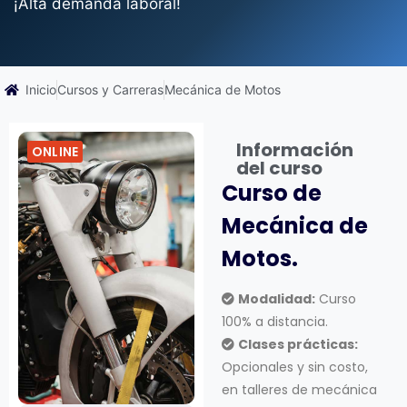
¡Alta demanda laboral!
Inicio
Cursos y Carreras
Mecánica de Motos
Información
ONLINE
del curso
Curso de
Mecánica de
Motos.
Modalidad:
Curso
100% a distancia.
Clases prácticas:
Opcionales y sin costo,
en talleres de mecánica