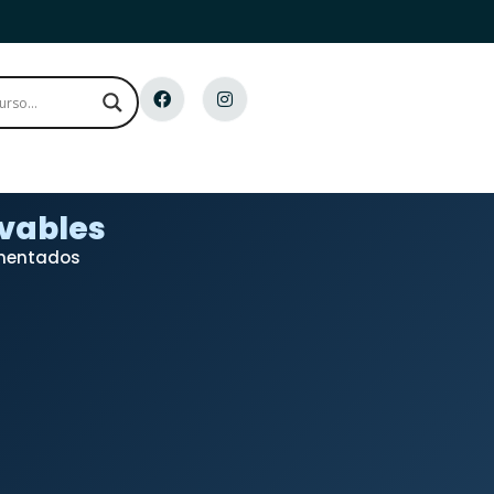
ovables
imentados