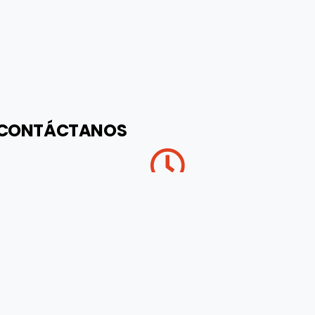
CONTÁCTANOS
HORARIOS DE ATENCIÓN
 - Uruguay
Lun - Vie 08:00 a 18:00
CORREO ELECTRÓNICO
info@iade.com.uy