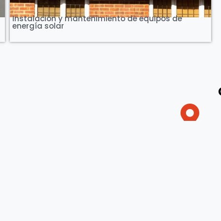
Instalación y mantenimiento de equipos de
energía solar
DIRECCIÓN
Mercedes 832 / Montevideo
TELÉFONO
29083311