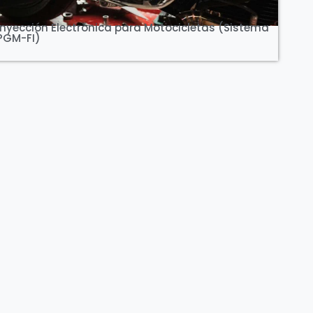
Inyección Electrónica para Motocicletas (Sistema
PGM-FI)
CONTÁCTANOS
HORARIOS DE ATENCIÓN
 - Uruguay
Lun - Vie 08:00 a 18:00
CORREO ELECTRÓNICO
info@iade.com.uy