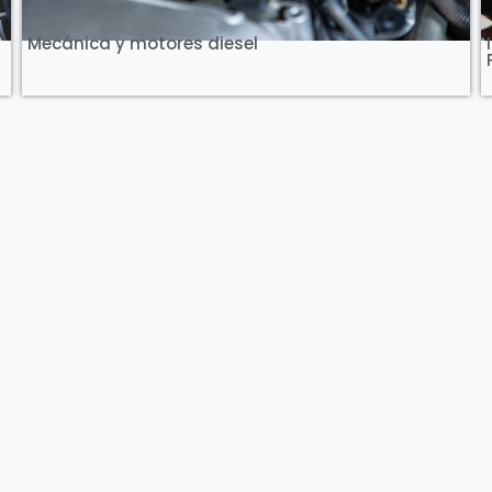
Mecánica y motores diesel
DIRECCIÓN
Mercedes 832 / Montevideo
TELÉFONO
29083311